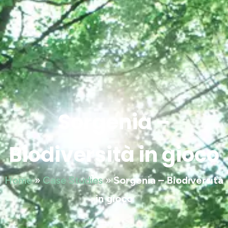
Sorgenia –
Biodiversità in gioco
Home
»
Case Studies
»
Sorgenia – Biodiversità
in gioco