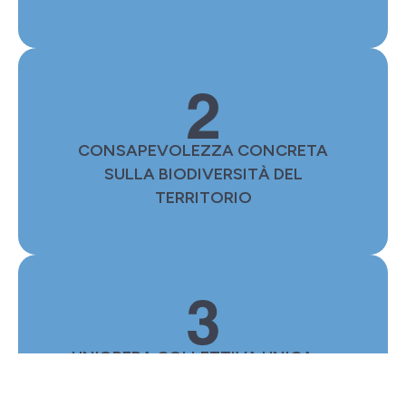
CONSAPEVOLEZZA CONCRETA
SULLA BIODIVERSITÀ DEL
TERRITORIO
UN'OPERA COLLETTIVA UNICA —
TANGIBILE, COLORATA, LORO —
CHE RACCONTA LA GIORNATA