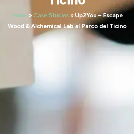
Ticino
Home
»
Case Studies
»
Up2You – Escape
Wood & Alchemical Lab al Parco del Ticino