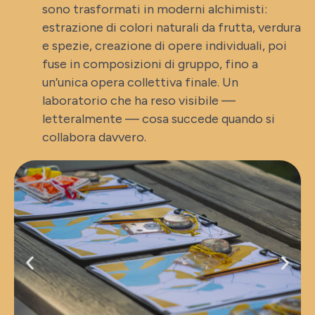
sono trasformati in moderni alchimisti:
estrazione di colori naturali da frutta, verdura
e spezie, creazione di opere individuali, poi
fuse in composizioni di gruppo, fino a
un’unica opera collettiva finale. Un
laboratorio che ha reso visibile —
letteralmente — cosa succede quando si
collabora davvero.