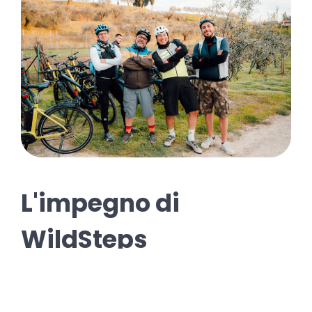
L'impegno di
WildSteps
Se stai pensando di organizzare un team
building sostenibile,
WildSteps
ha quello che fa
per te.