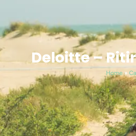
Deloitte – Rit
Home
»
Ca