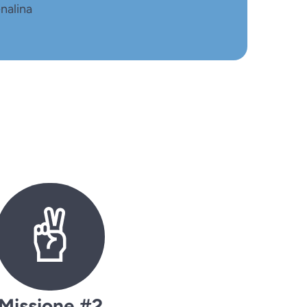
nalina
Missione #2