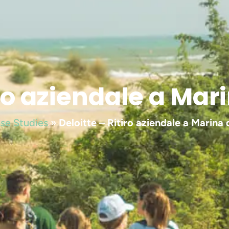
iro aziendale a Mar
se Studies
»
Deloitte – Ritiro aziendale a Marina