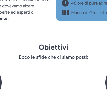
48 ore di pura adre
e dovevamo alzare
sperte ed esperti di
Marina di Grosseto
ente!
Obiettivi
Ecco le sfide che ci siamo posti:
1