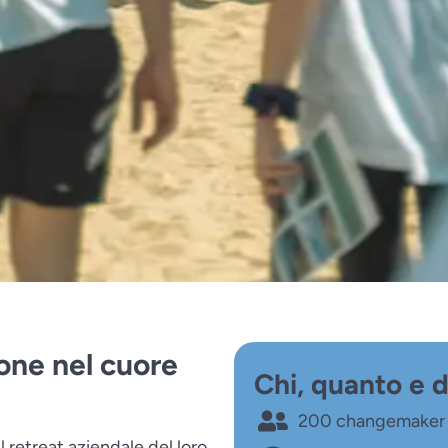
one nel cuore
Chi, quanto e 
200 changemaker
l retreat aziendale del loro